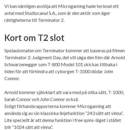
Vi kan nämligen avslöja att Microgaming hade tecknat ett
avtal med Studiocanal S.A., som är den aktör som äger
rättigheterna till Terminator 2.
Kort om T2 slot
Spelautomaten om Terminator kommer att baseras på filmen
Terminator 2: Judgment Day, det vill säga den film där Arnold
Schwarzenegger som T-800 Model 101 skickas tillbaka i
tiden för att förhindra att cyborgen T-1000 dödar John
Connor.
Arnold kommer självklart att vara med på olika sätt, T-1000,
Sarah Connor och John Connor också.
Enligt förhandsrapporterna kommer Microgaming att
använda sig av sin klassiska linjefunktion ”243 sätt att vinna”.
Lite speciellt är att denna funktion i free spins-läget i stället
blir ”1024 sätt att vinna”.