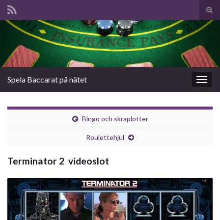
Slå
på/a
Search for:
sökf
Spela Baccarat på nätet
Slå
på/av
navig
Bingo och skraplotter
Roulettehjul
Terminator 2 videoslot