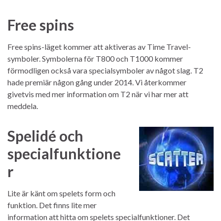
Free spins
Free spins-läget kommer att aktiveras av Time Travel-
symboler. Symbolerna för T800 och T1000 kommer
förmodligen också vara specialsymboler av något slag. T2
hade premiär någon gång under 2014. Vi återkommer
givetvis med mer information om T2 när vi har mer att
meddela.
Spelidé och
specialfunktione
r
Lite är känt om spelets form och
funktion. Det finns lite mer
information att hitta om spelets specialfunktioner. Det